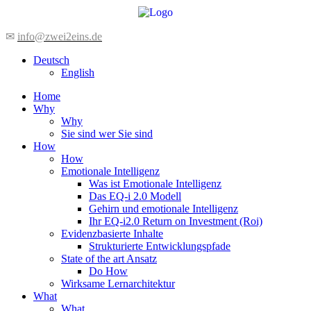
Zum
Inhalt
wechseln
✉
info@zwei2eins.de
Deutsch
English
Home
Why
Why
Sie sind wer Sie sind
How
How
Emotionale Intelligenz
Was ist Emotionale Intelligenz
Das EQ-i 2.0 Modell
Gehirn und emotionale Intelligenz
Ihr EQ-i2.0 Return on Investment (Roi)
Evidenzbasierte Inhalte
Strukturierte Entwicklungspfade
State of the art Ansatz
Do How
Wirksame Lernarchitektur
What
What