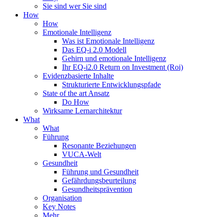
Sie sind wer Sie sind
How
How
Emotionale Intelligenz
Was ist Emotionale Intelligenz
Das EQ-i 2.0 Modell
Gehirn und emotionale Intelligenz
Ihr EQ-i2.0 Return on Investment (Roi)
Evidenzbasierte Inhalte
Strukturierte Entwicklungspfade
State of the art Ansatz
Do How
Wirksame Lernarchitektur
What
What
Führung
Resonante Beziehungen
VUCA-Welt
Gesundheit
Führung und Gesundheit
Gefährdungsbeurteilung
Gesundheitsprävention
Organisation
Key Notes
Mehr