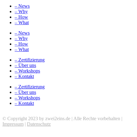
– News
– Why
– How
– What
– News
– Why
– How
– What
– Zertifizierung
– Über uns
– Workshops
– Kontakt
– Zertifizierung
– Über uns
– Workshops
– Kontakt
© Copyright 2023 by zwei2eins.de | Alle Rechte vorbehalten |
Impressum
|
Datenschutz