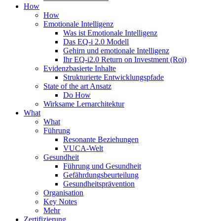
How
How
Emotionale Intelligenz
Was ist Emotionale Intelligenz
Das EQ-i 2.0 Modell
Gehirn und emotionale Intelligenz
Ihr EQ-i2.0 Return on Investment (Roi)
Evidenzbasierte Inhalte
Strukturierte Entwicklungspfade
State of the art Ansatz
Do How
Wirksame Lernarchitektur
What
What
Führung
Resonante Beziehungen
VUCA-Welt
Gesundheit
Führung und Gesundheit
Gefährdungsbeurteilung
Gesundheitsprävention
Organisation
Key Notes
Mehr
Zertifizierung