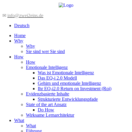
Zum
Inhalt
wechseln
✉
info@zwei2eins.de
Deutsch
Home
Why
Why
Sie sind wer Sie sind
How
How
Emotionale Intelligenz
Was ist Emotionale Intelligenz
Das EQ-i 2.0 Modell
Gehirn und emotionale Intelligenz
Ihr EQ-i2.0 Return on Investment (Roi)
Evidenzbasierte Inhalte
Strukturierte Entwicklungspfade
State of the art Ansatz
Do How
Wirksame Lernarchitektur
What
What
Führung