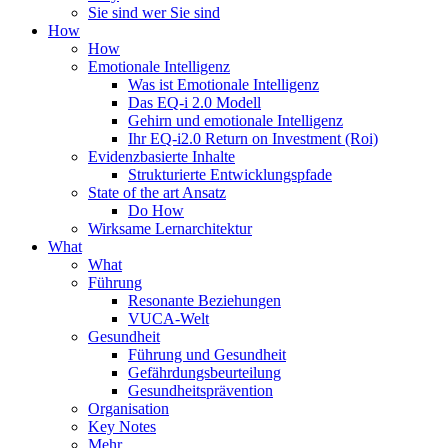
Sie sind wer Sie sind
How
How
Emotionale Intelligenz
Was ist Emotionale Intelligenz
Das EQ-i 2.0 Modell
Gehirn und emotionale Intelligenz
Ihr EQ-i2.0 Return on Investment (Roi)
Evidenzbasierte Inhalte
Strukturierte Entwicklungspfade
State of the art Ansatz
Do How
Wirksame Lernarchitektur
What
What
Führung
Resonante Beziehungen
VUCA-Welt
Gesundheit
Führung und Gesundheit
Gefährdungsbeurteilung
Gesundheitsprävention
Organisation
Key Notes
Mehr