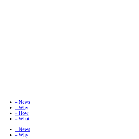
– News
– Why
– How
– What
– News
– Why