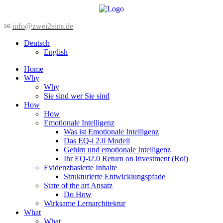
Zum
Inhalt
wechseln
✉
info@zwei2eins.de
Deutsch
English
Home
Why
Why
Sie sind wer Sie sind
How
How
Emotionale Intelligenz
Was ist Emotionale Intelligenz
Das EQ-i 2.0 Modell
Gehirn und emotionale Intelligenz
Ihr EQ-i2.0 Return on Investment (Roi)
Evidenzbasierte Inhalte
Strukturierte Entwicklungspfade
State of the art Ansatz
Do How
Wirksame Lernarchitektur
What
What